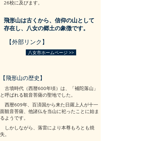
26校に及びます。
飛形山は古くから、信仰の山として
存在し、八女の郷土の象徴です。
【外部リンク】
八女市ホームページ >>
【​飛形山の歴史】
古墳時代（西暦600年頃）は、「補陀落山」
と呼ばれる観音菩薩の聖地でした。
西暦609年、百済国から来た日羅上人が十一
面観音菩薩、他諸仏を当山に祀ったことに始ま
るようです。
しかしながら、落雷により本尊もろとも焼
失。