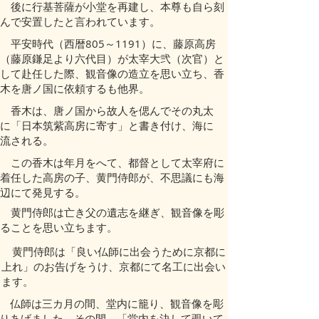
後に行基菩薩が小堂を再建し、本尊も自ら刻
んで安置したと言われています。
平安時代（西暦805～1191）に、藤原高房
（藤原鎌足より六代目）が太宰大弐（次官）と
して赴任した際、観音像の造立を思い立ち、香
木を唐ノ国に依頼するも他界。
香木は、唐ノ国から故人を偲んでその丸太
に「日本筑紫高房に寄す」と書き付け、海に
流される。
この香木は年月をへて、都督として太宰府に
着任した高房の子、黄門侍郎が、不思議にも海
辺にて発見する。
黄門侍郎は亡き父の遺志を継ぎ、観音像を彫
ることを思い立ちます。
黄門侍郎は「良い仏師に出会うために京都に
上れ」のお告げをうけ、京都にて名工に出会い
ます。
仏師は三カ月の間、堂内に籠り、観音像を彫
りあげました。その間、「堂内を決して覗いて