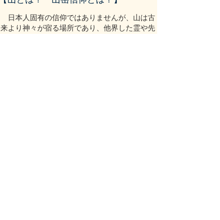
日本人固有の信仰ではありませんが、山は古
来より神々が宿る場所であり、他界した霊や先
祖が帰る場所として信仰されて来ました。
九州八女の豪族であった「磐井一族」も、
霊山として、「飛形山」を信仰していたはず
です。
その時代は、まだ「補陀落山」と呼ばれ
ていた古墳時代です。
因みに、磐井一族とは、西暦527（古墳
時代）におきた「磐井の乱」の豪族です。
その長、磐井ノ大王の墓とされるのが、
「岩戸山古墳」です。
時代を遡れば、神武天皇の父君、ウガヤフキ
アエズノミコトが出てきます。
詳細は飛形山自然公園内にあるお社の説明書
きに記してありますので、ご興味のある方はご
覧になってください。